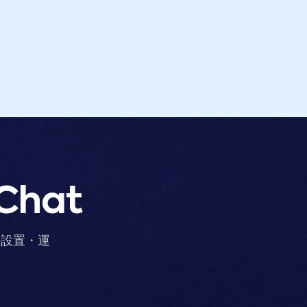
 Chat
の設置・運
。